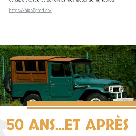
Ce clip a été réalisé par Olivier Riethauser de High5prod.
https://high5prod.ch/
50 ANS...ET APRÈS