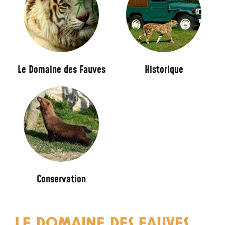
a
GROUPES
u
INFOS PRATIQUES
v
e
s
Le Domaine des Fauves​
Historique
Conservation
LE DOMAINE DES FAUVES