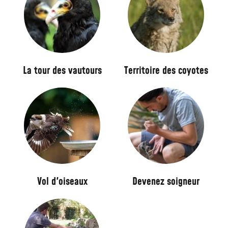
a
GROUPES
u
INFOS PRATIQUES
v
e
s
La tour des vautours
Territoire des coyotes
Vol d'oiseaux
Devenez soigneur