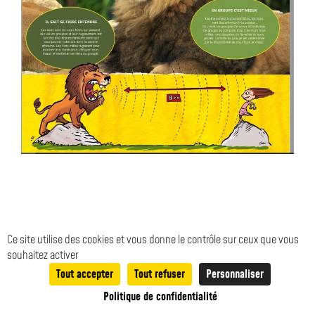
LE TUNNEL AUX PIAFS
Ce site utilise des cookies et vous donne le contrôle sur ceux que vous
souhaitez activer
Tout accepter
Tout refuser
Personnaliser
0
Politique de confidentialité
Recherche