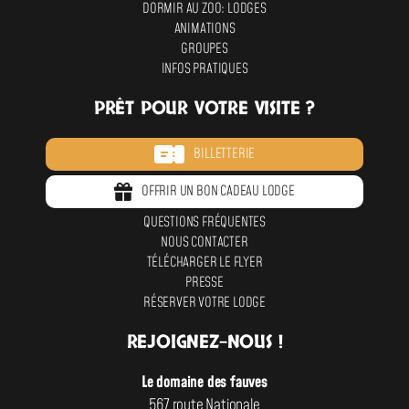
DORMIR AU ZOO: LODGES
a
a
ANIMATIONS
u
u
GROUPES
v
v
INFOS PRATIQUES
e
e
PRÊT POUR VOTRE VISITE ?
s
s
BILLETTERIE
OFFRIR UN BON CADEAU LODGE
QUESTIONS FRÉQUENTES
NOUS CONTACTER
TÉLÉCHARGER LE FLYER
PRESSE
RÉSERVER VOTRE LODGE
REJOIGNEZ-NOUS !
Le domaine des fauves
567 route Nationale