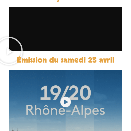
a
GROUPES
u
INFOS PRATIQUES
v
e
s
Émission du samedi 23 avril