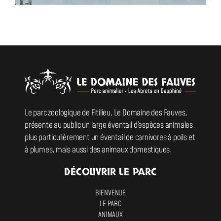
L
L
e
e
D
D
o
o
Le parc zoologique de Fitilieu, Le Domaine des Fauves,
m
m
présente au public un large éventail d'espèces animales,
a
a
plus particulièrement un éventail de carnivores à poils et
i
i
à plumes, mais aussi des animaux domestiques.
n
n
e
e
DÉCOUVRIR LE PARC
d
d
BIENVENUE
e
e
LE PARC
s
s
ANIMAUX
F
F