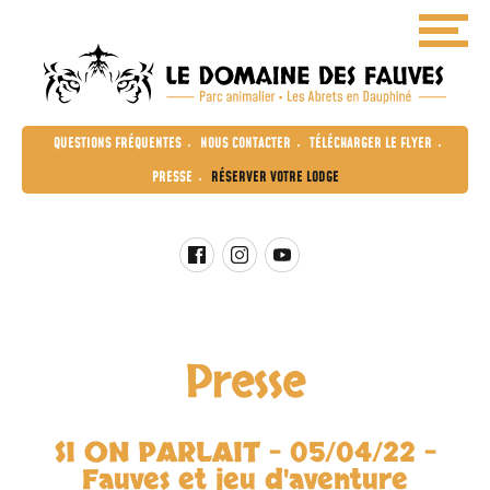
L
Panneau de gestion des cookies
M
e
e
D
n
u
o
QUESTIONS FRÉQUENTES
NOUS CONTACTER
TÉLÉCHARGER LE FLYER
m
PRESSE
RÉSERVER VOTRE LODGE
a
i
n
e
BIENVENUE
BILLETTERIE
d
LE PARC
OFFRIR UN BON CADEAU
Presse
e
LODGE
ANIMAUX
s
DORMIR AU ZOO: LODGES
SI ON PARLAIT - 05/04/22 -
F
ANIMATIONS
Fauves et jeu d'aventure